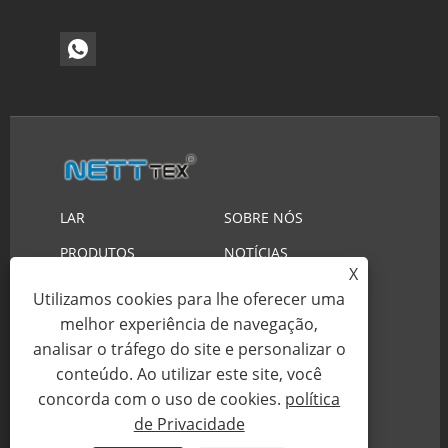
LAR
SOBRE NÓS
PRODUTOS
NOTÍCIAS
X
DOWNLOAD
ENVIAR CONSULTA
Utilizamos cookies para lhe oferecer uma
CONTATE-NOS
melhor experiência de navegação,
analisar o tráfego do site e personalizar o
conteúdo. Ao utilizar este site, você
Copyright © 2023 Suzhou Nett New Material
concorda com o uso de cookies.
política
Technology Co., Ltd. Todos os direitos reservados.
de Privacidade
Links
Sitemap
RSS
XML