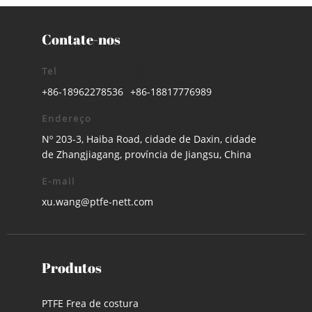
Contate-nos
Tel
Tel
+86-18962278536
+86-18817776989
Endereço
Nº 203-3, Haiba Road, cidade de Daxin, cidade
de Zhangjiagang, província de Jiangsu, China
E-mail
xu.wang@ptfe-nett.com
Produtos
PTFE Frea de costura